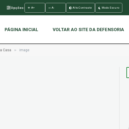
Opções:
A+
A-
Alto Contraste
Modo Escuro
PÁGINA INICIAL
VOLTAR AO SITE DA DEFENSORIA
»
a Casa
image