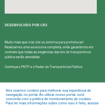
DESENVOLVIDO POR CR2
Muito mais que
criar site
ou
sistema para prefeituras
!
Realizamos uma
assessoria
completa, onde garantimos em
contrato que todas as exigências das
leis de transparência
pública
serão atendidas.
Conheça o
PNTP
e o
Radar da Transparência Pública
Todos os direitos reservados a Defensoria Pública de Roraima
Nós usamos cookies para melhorar sua experiência de
navegação no portal. Ao utilizar nosso portal, você
concorda com a política de monitoramento de cookies.
Mapa do Site
Acessar Área Administrativa
Para ter mais informações sobre como isso é feito, acesse