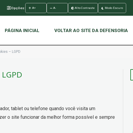
Opções:
A+
A-
Alto Contraste
Modo Escuro
PÁGINA INICIAL
VOLTAR AO SITE DA DEFENSORIA
ookies – LGPD
– LGPD
or, tablet ou telefone quando você visita um
er o site funcionar da melhor forma possível e sempre