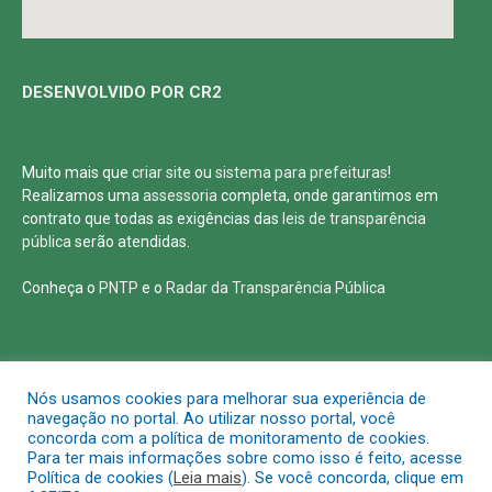
DESENVOLVIDO POR CR2
Muito mais que
criar site
ou
sistema para prefeituras
!
Realizamos uma
assessoria
completa, onde garantimos em
contrato que todas as exigências das
leis de transparência
pública
serão atendidas.
Conheça o
PNTP
e o
Radar da Transparência Pública
Todos os direitos reservados a Defensoria Pública de Roraima
Nós usamos cookies para melhorar sua experiência de
navegação no portal. Ao utilizar nosso portal, você
concorda com a política de monitoramento de cookies.
Mapa do Site
Acessar Área Administrativa
Para ter mais informações sobre como isso é feito, acesse
Política de cookies (
Leia mais
). Se você concorda, clique em