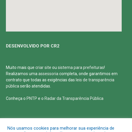
DESENVOLVIDO POR CR2
Muito mais que
criar site
ou
sistema para prefeituras
!
Realizamos uma
assessoria
completa, onde garantimos em
contrato que todas as exigências das
leis de transparência
pública
serão atendidas.
Conheça o
PNTP
e o
Radar da Transparência Pública
Todos os direitos reservados a Defensoria Pública de Roraima
Nós usamos cookies para melhorar sua experiência de