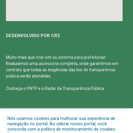
DESENVOLVIDO POR CR2
Muito mais que
criar site
ou
sistema para prefeituras
!
Realizamos uma
assessoria
completa, onde garantimos em
contrato que todas as exigências das
leis de transparência
pública
serão atendidas.
Conheça o
PNTP
e o
Radar da Transparência Pública
Todos os direitos reservados a Defensoria Pública de Roraima
Nós usamos cookies para melhorar sua experiência de
navegação no portal. Ao utilizar nosso portal, você
concorda com a política de monitoramento de cookies.