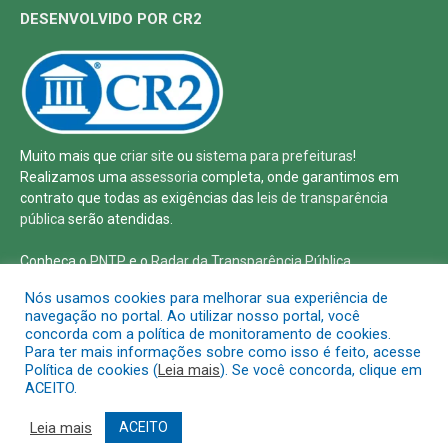
DESENVOLVIDO POR CR2
Muito mais que
criar site
ou
sistema para prefeituras
!
Realizamos uma
assessoria
completa, onde garantimos em
contrato que todas as exigências das
leis de transparência
pública
serão atendidas.
Conheça o
PNTP
e o
Radar da Transparência Pública
Nós usamos cookies para melhorar sua experiência de
navegação no portal. Ao utilizar nosso portal, você
concorda com a política de monitoramento de cookies.
Para ter mais informações sobre como isso é feito, acesse
Todos os direitos reservados a Defensoria Pública de Roraima
Política de cookies (
Leia mais
). Se você concorda, clique em
ACEITO.
Mapa do Site
Acessar Área Administrativa
Leia mais
ACEITO