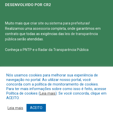
DESENVOLVIDO POR CR2
Muito mais que
criar site
ou
sistema para prefeituras
!
Realizamos uma
assessoria
completa, onde garantimos em
contrato que todas as exigências das
leis de transparência
pública
serão atendidas.
Conheça o
PNTP
e o
Radar da Transparência Pública
Todos os direitos reservados a Defensoria Pública de Roraima
Nós usamos cookies para melhorar sua experiência de
navegação no portal. Ao utilizar nosso portal, você
concorda com a política de monitoramento de cookies.
Mapa do Site
Acessar Área Administrativa
Para ter mais informações sobre como isso é feito, acesse
Política de cookies (
Leia mais
). Se você concorda, clique em
ACEITO.
Leia mais
ACEITO