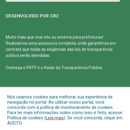
DESENVOLVIDO POR CR2
Muito mais que
criar site
ou
sistema para prefeituras
!
Realizamos uma
assessoria
completa, onde garantimos em
contrato que todas as exigências das
leis de transparência
pública
serão atendidas.
Conheça o
PNTP
e o
Radar da Transparência Pública
Todos os direitos reservados a Defensoria Pública de Roraima
Nós usamos cookies para melhorar sua experiência de
navegação no portal. Ao utilizar nosso portal, você
concorda com a política de monitoramento de cookies.
Mapa do Site
Acessar Área Administrativa
Para ter mais informações sobre como isso é feito, acesse
Política de cookies (
Leia mais
). Se você concorda, clique em
ACEITO.