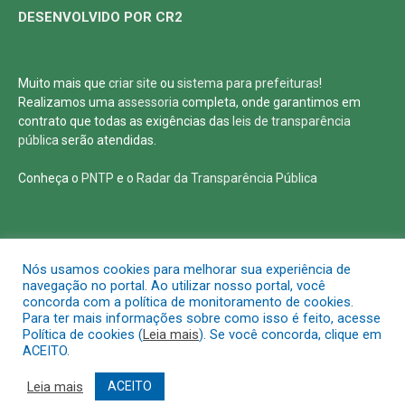
DESENVOLVIDO POR CR2
Muito mais que
criar site
ou
sistema para prefeituras
!
Realizamos uma
assessoria
completa, onde garantimos em
contrato que todas as exigências das
leis de transparência
pública
serão atendidas.
Conheça o
PNTP
e o
Radar da Transparência Pública
Todos os direitos reservados a Defensoria Pública de Roraima
Nós usamos cookies para melhorar sua experiência de
navegação no portal. Ao utilizar nosso portal, você
concorda com a política de monitoramento de cookies.
Mapa do Site
Acessar Área Administrativa
Para ter mais informações sobre como isso é feito, acesse
Política de cookies (
Leia mais
). Se você concorda, clique em
ACEITO.
Leia mais
ACEITO