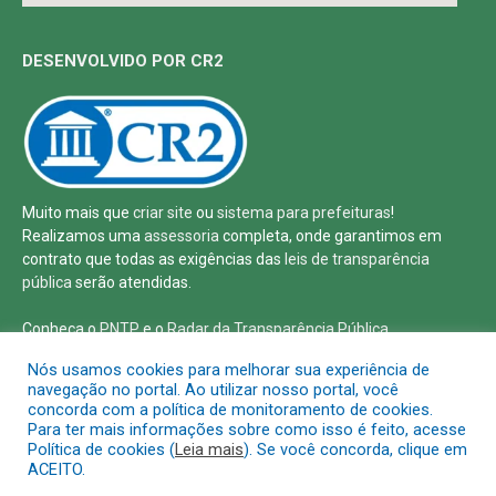
DESENVOLVIDO POR CR2
Muito mais que
criar site
ou
sistema para prefeituras
!
Realizamos uma
assessoria
completa, onde garantimos em
contrato que todas as exigências das
leis de transparência
pública
serão atendidas.
Conheça o
PNTP
e o
Radar da Transparência Pública
Nós usamos cookies para melhorar sua experiência de
navegação no portal. Ao utilizar nosso portal, você
concorda com a política de monitoramento de cookies.
Para ter mais informações sobre como isso é feito, acesse
Todos os direitos reservados a Defensoria Pública de Roraima
Política de cookies (
Leia mais
). Se você concorda, clique em
ACEITO.