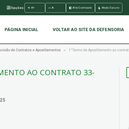
Opções:
A+
A-
Alto Contraste
Modo Escuro
PÁGINA INICIAL
VOLTAR AO SITE DA DEFENSORIA
»
cisão de Contratos e Apostilamentos
1°Termo de Apostilamento ao contra
MENTO AO CONTRATO 33-
025